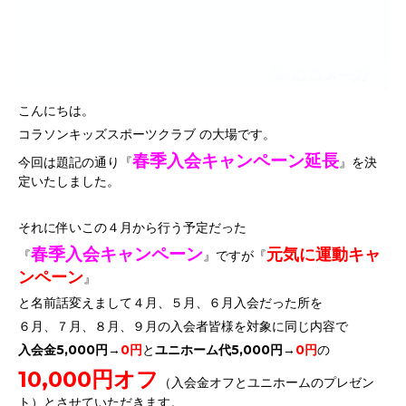
こんにちは。
コラソンキッズスポーツクラブ の大場です。
春季入会キャンペーン延長
今回は題記の通り『
』を決
定いたしました。
それに伴いこの４月から行う予定だった
春季入会キャンペーン
元気に運動キャ
『
』ですが『
ンペーン
』
と名前話変えまして４月、５月、６月入会だった所を
６月、７月、８月、９月の入会者皆様を対象に同じ内容で
入会金5,000円
→
0円
と
ユニホーム代5,000円
→
0円
の
10,000円オフ
（入会金オフとユニホームのプレゼン
ト）とさせていただきます。