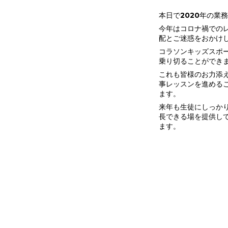
本日で2020年の業
今年はコロナ禍での
配とご迷惑をおかけ
コラソンキッズスポー
乗り切ることができ
これも皆様のお力添
事レッスンを進める
ます。
来年も生徒にしっか
長できる場を提供し
ます。