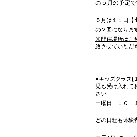
の５
月の予定で
５月は１１日【
の２回になりま
※開催場所はこ
絡させていただ
●キッズクラス(
児も受け入れて
さい。
土曜日 １０：
どの日程も体験