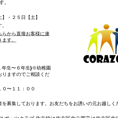
す。
土】・２５日【土】
す。
ちらから直接お客様に連
きます。
１年生〜６年生)※幼稚園
おりますのでご相談くだ
１０〜１１：００
者を募集しております。お友だちをお誘いの元お越しく