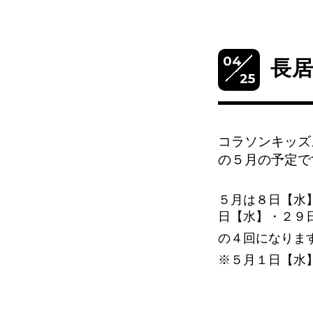
04
長
25
コラソンキッズ
の５
月の予定で
５月は８日【水
日【水】・２９
の４回になりま
※５月１日【水