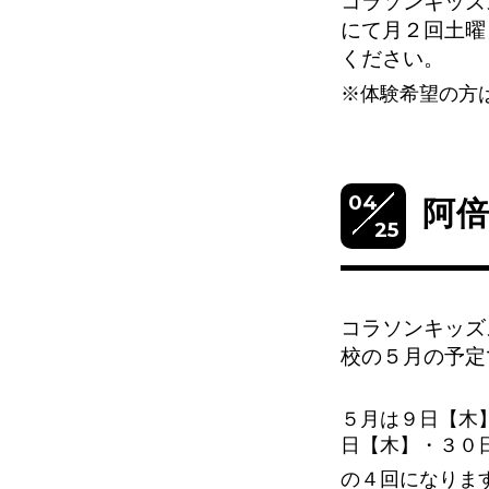
コラソンキッズ
にて
月２回土曜
ください。
※体験希望の方
04
阿
25
コラソンキッズ
校の５
月の予定
５月は９日【木
日【木】・３０
の４回になりま