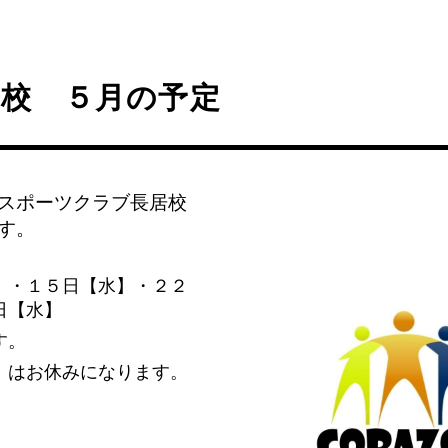
居校 ５月の予定
スポーツクラブ長居校
す。
】・１５日【水】・２２
日【水】
す。
】はお休みになります。