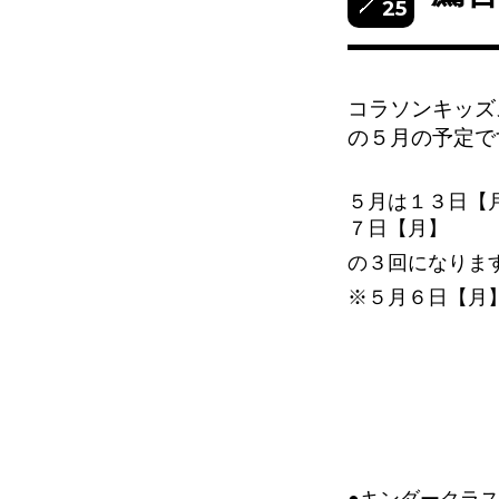
25
コラソンキッズ
の５
月の予定で
５月は１３日【
７日【月】
の３
回になりま
※５月６日【月