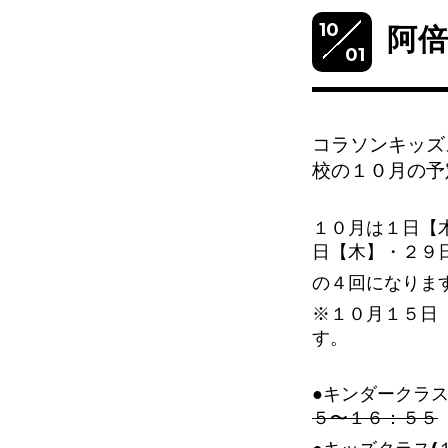
10
阿
01
コラソンキッズ
校の１０
月の予
１０月は１日【
日【木】・２９
の４回になりま
※１０月１５日
す。
●キンダークラス
５〜１６：５５