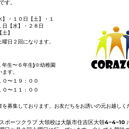
です。
水】・１０日【土】・１
１日【水】・２８日
【土】
土曜日２回になります。
１年生〜６年生)※幼稚園
います。
１０〜１９：００
１０〜１１：００
者を募集しております。お友だちをお誘いの元お越しく
スポーツクラブ 大領校は大阪市住吉区大領4−4−10