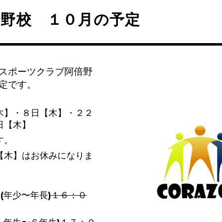
倍野校 １０月の予定
スポーツクラブ阿倍野
定です。
木】・８日【木】・２２
日【木】
す。
【木】はお休みになりま
(年少〜年長)
１６：０