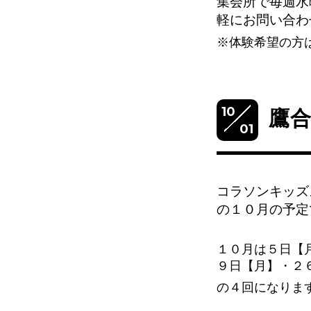
集会所で毎週水
軽にお問い合わ
※体験希望の方
10
鷹
01
コラソンキッズ
の１０
月の予定
１０月は５日【
９日【月】・２
の４回になりま