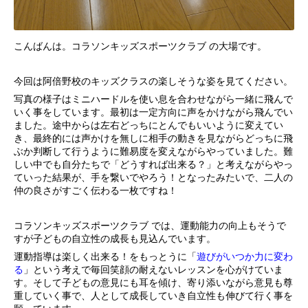
こんばんは。コラソンキッズスポーツクラブ の大場です。
今回は阿倍野校のキッズクラスの楽しそうな姿を見てください。
写真の様子はミニハードルを使い息を合わせながら一緒に飛んで
いく事をしています。最初は一定方向に声をかけながら飛んでい
ました。途中からは左右どっちにとんでもいいように変えてい
き、最終的には声かけを無しに相手の動きを見ながらどっちに飛
ぶか判断して行うように難易度を変えながらやっていました。難
しい中でも自分たちで「どうすれば出来る？」と考えながらやっ
ていった結果が、手を繋いでやろう！となったみたいで、二人の
仲の良さがすごく伝わる一枚ですね！
コラソンキッズスポーツクラブ では、運動能力の向上もそうで
すが子どもの自立性の成長も見込んでいます。
運動指導は楽しく出来る！をもっとうに「
遊びがいつか力に変わ
る
」という考えで毎回笑顔の耐えないレッスンを心がけていま
す。そして子どもの意見にも耳を傾け、寄り添いながら意見も尊
重していく事で、人として成長していき自立性も伸びて行く事を