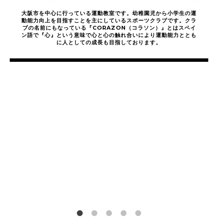
大阪市を中心に行っている運動教室です。幼稚園児から小学生の運
動能力向上を目指すことを主にしているスポーツクラブです。クラ
ブの名前にもなっている『CORAZON（コラソン）』とはスペイ
ン語で『心』という意味で心と心の触れ合いにより運動能力ととも
に人としての成長も目指しております。
運
動
神
経
は
伸
ば
せ
る