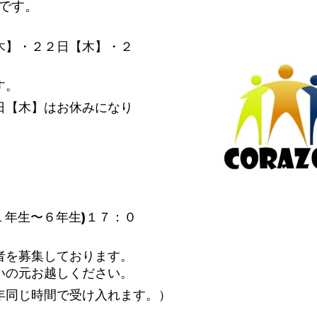
です。
木】・２２
日【木】・２
す。
日【木】はお休みになり
１年生〜６年生)１７：０
者を募集しております。
いの元お越しください。
年同じ時間で受け入れます。）