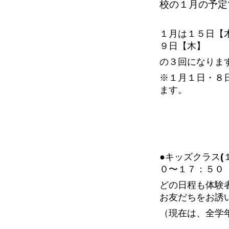
校の１
月の予定
１月は１５日【
９日【木】
の３回になりま
※１月１日・８
ます。
●キッズクラス(
０〜１７：５０
どの日程も体験
お友だちをお誘
（現在は、全学