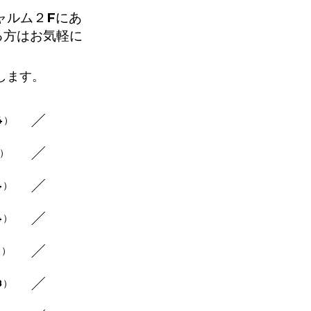
ャルム２Fにあ
る方はお気軽に
します。
4）
8）
4）
4）
4）
8）