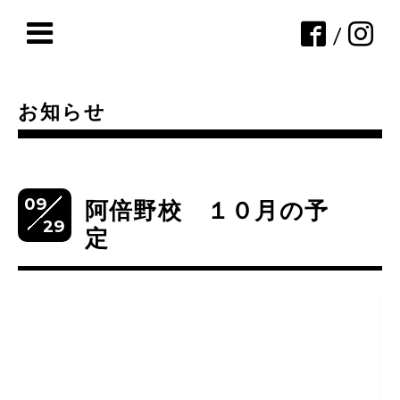
/
お知らせ
09
阿倍野校 １０月の予
29
定