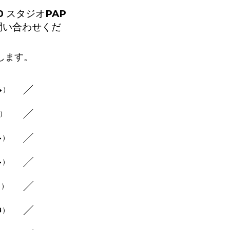
 スタジオPAP
問い合わせくだ
します。
4）
8）
4）
4）
4）
8）