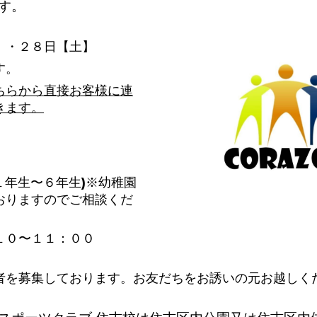
す。
】・２８日【土】
す。
ちらから直接お客様に連
きます。
１年生〜６年生)※幼稚園
おりますのでご相談くだ
１０〜１１：００
者を募集しております。お友だちをお誘いの元お越しく