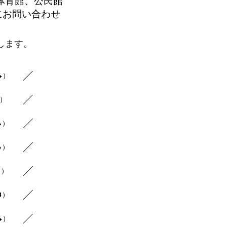
体育館、公民館
にお問い合わせ
します。
4）
8）
4）
4）
4）
8）
4）