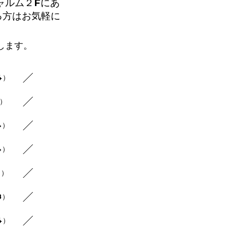
ャルム２Fにあ
る方はお気軽に
します。
4）
8）
4）
4）
4）
8）
4）