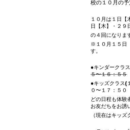
校の１０
月の予
１０月は１日【
日【木】・２９
の４回になりま
※１０月１５日
す。
●キンダークラス
５〜１６：５５
●キッズクラス(
０〜１７：５０
どの日程も体験
お友だちをお誘
（現在はキッズ