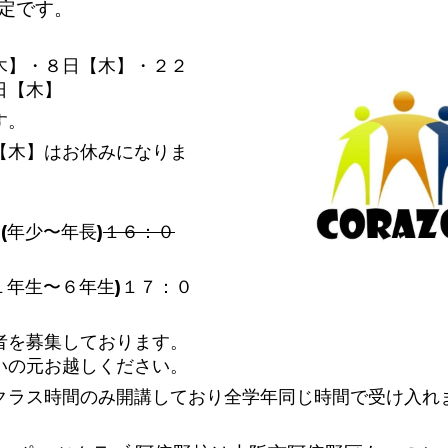
定です。
木】・８日【木】・２２
日【木】
す。
【木】はお休みになりま
(年少〜年長)
１６：０
１年生〜６年生)１７：０
者を募集しております。
いの元お越しください。
クラス時間のみ開講しており全学年同じ時間で受け入れ