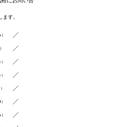
気軽にお問い合
します。
4）
8）
4）
4）
4）
8）
4）