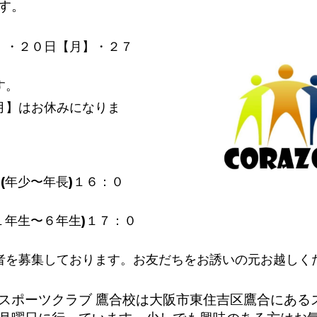
す。
】・２０日【月】・２７
す。
月】はお休みになりま
(年少〜年長)１６：０
１年生〜６年生)１７：０
者を募集しております。お友だちをお誘いの元お越しく
スポーツクラブ 鷹合校は大阪市東住吉区鷹合にある