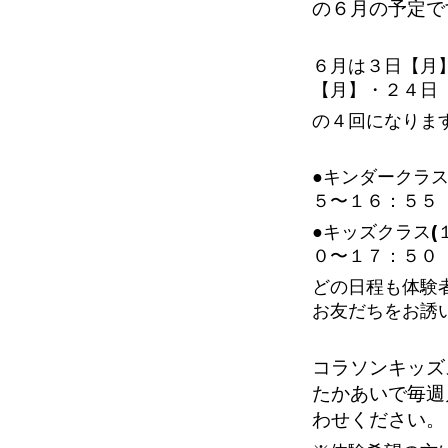
の６
月の予定で
６月は３日【月
【月】・２４日
の４回になりま
●キンダークラス
５〜１６：５５
●キッズクラス(
０〜１７：５０
どの日程も体験
お友だちをお誘
コラソンキッズ
たかあいで毎週
わせください。