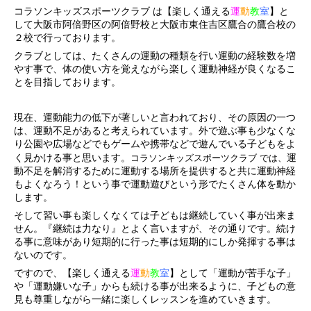
コラソンキッズスポーツクラブ は【楽しく通える
運
動
教
室
】と
して大阪市阿倍野区の阿倍野校と大阪市東住吉区鷹合の鷹合校の
２校で行っております。
クラブとしては、たくさんの運動の種類を行い運動の経験数を増
やす事で、体の使い方を覚えながら楽しく運動神経が良くなるこ
とを目指しております。
現在、運動能力の低下が著しいと言われており、その原因の一つ
は、運動不足があると考えられています。外で遊ぶ事も少なくな
り公園や広場などでもゲームや携帯などで遊んでいる子どもをよ
く見かける事と思います。
運
コラソンキッズスポーツクラブ では、
動不足を解消するために運動する場所を提供すると共に運動神経
もよくなろう！という事で運動遊びという形でたくさん体を動か
します。
そして習い事も楽しくなくては子どもは継続していく事が出来ま
せん。『継続は力なり』とよく言いますが、その通りです。続け
る事に意味があり短期的に行った事は短期的にしか発揮する事は
ないのです。
ですので、【楽しく通える
運
動
教
室
】として「運動が苦手な子」
や「運動嫌いな子」からも続ける事が出来るように、子どもの意
見も尊重しながら一緒に楽しくレッスンを進めていきます。